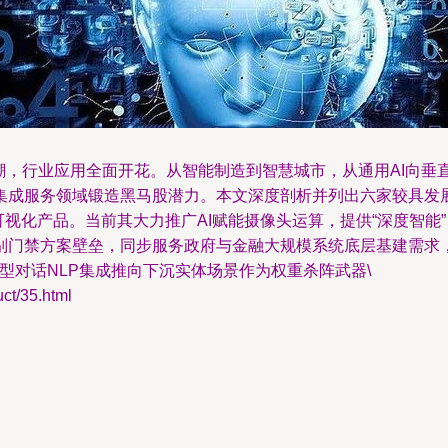
资热潮，行业应用全面开花。从智能制造到智慧城市，从通用AI向
成服务领域锻造黑马股潜力。本文深度剖析并列出六家较具发展潜
可视化产品。当前其大力推广AI赋能摄像头运算，提供“深度智
别门禁方案壁垒，同步服务政府与金融大规模系统底层基建需求
：大型对话NLP集成推向下沉实体场景作为权重杀阵武器\
/35.html