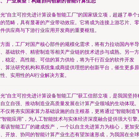
三、 产业展望：构建协同创新的智能计算生态
曙光“自主可控先进计算设备智能工厂”的国家级立项，超越了单个
业的范畴，具有显著的产业带动效应。它将成为连接上游芯片、
部件供应商与下游行业应用开发商的重要枢纽。
一方面，工厂对国产核心部件的规模化需求，将有力拉动国内半
体、基础软件、精密制造等相关产业链的技术进步与成熟。另一
面，稳定、高性能、可信的算力供给，将为千行百业的软件开发
商、算法研究机构和系统集成商提供理想的创新平台，催生更多
性、实用性的AI行业解决方案。
曙光“自主可控先进计算设备智能工厂”获工信部立项，是我国坚持
技自立自强、推动制造业高质量发展在计算产业领域的生动体现
它不仅将夯实国家算力基础设施的自主根基，更将通过“智能制造”
能“智能应用”，为人工智能技术与实体经济深度融合提供强大引擎
随着该智能工厂的建成投产，一个以自主先进算力为核心，更加
全、开放、协同的智能计算产业生态有望加速形成，为我国在全