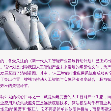
是的，备受关注的《新一代人工智能产业发展行动计划》已正式
炉。该计划是指导我国人工智能产业未来发展的纲领性文件，为
业发展擘画了清晰蓝图。其中，“人工智能行业应用系统集成服务”
置于突出位置，被视为推动人工智能与实体经济深度融合、释放
能效应的关键环节。
行动计划的核心目标之一，就是构建完善的人工智能产业生态，
行业应用系统集成服务正是连接底层技术、算法模型与千行百业
场景的“桥梁”和“枢纽”。它不再是简单的软硬件拼装，而是需要